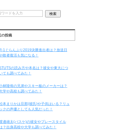
近の投稿
R-1ぐらんぷり2019決勝進出者は？放送日
や敗者復活も気になる！
STUTSの読み方や本名は？彼女や東大につ
いても調べてみた！
小林陵侑の兄弟やスキー板のメーカーは？
大学や高校も調べてみた！
松本まりかは旦那(彼氏)や子供はいる？リュ
ックの声優としても人気だった！
渡邊雄太(バスケ)の彼女やプレースタイル
は？出身高校や大学も調べてみた！