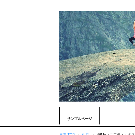
サンプルページ
日常 TOP
生活
NifMo（ニフティ）