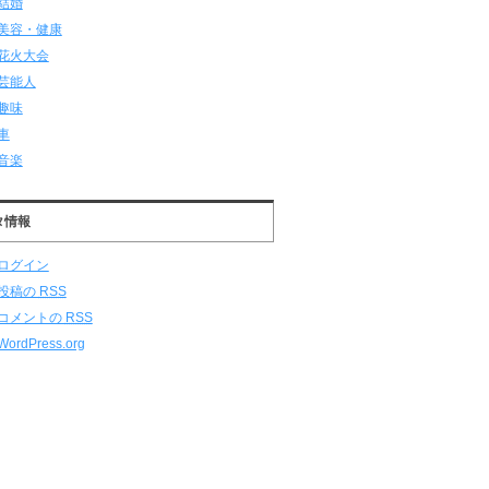
結婚
美容・健康
花火大会
芸能人
趣味
車
音楽
タ情報
ログイン
投稿の
RSS
コメントの
RSS
WordPress.org