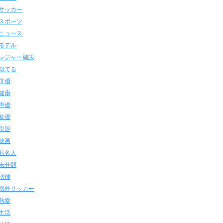
サッカー
スポーツ
ニュース
モデル
レジャー施設
似てる
俳優
健康
声優
女優
引退
映画
有名人
未分類
法律
海外サッカー
熱愛
生活