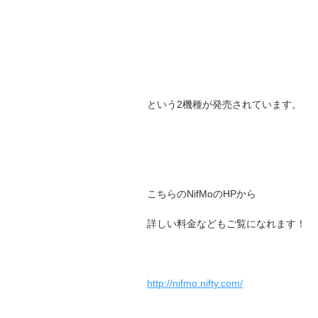
という2機種が発売されています。
こちらのNifMoのHPから
詳しい料金などもご覧になれます！
http://nifmo.nifty.com/