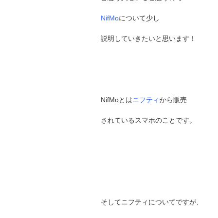
NifMo
について少し
説明していきたいと思います！
NifMoとは
ニフティ
から販売
されているスマホのことです。
そしてニフティについてですが、