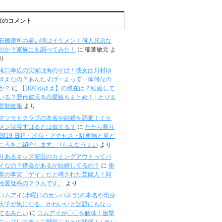
近のコメント
石橋蓮司の若い頃はイケメン！何人兄弟な
のか？家族にも調べてみた！
に
稲葉敏元
よ
り
滝口幸広の実家は海のそば！彼女は川村ゆ
きえなの？あんたすげーよって一体何なの
か？
に
【川村ゆきえ】の現在は？結婚して
いる？歴代彼氏＆恋愛観もまとめ！ | とりま
芸能速報
より
マツモトクラブの本名や結婚を調査！イケ
メン渋谷すばるとは似てる？
に
たたら祭り
2019 日程・屋台・アクセス・駐車場と見ど
ころをご紹介します。 | らんなうぇい
より
りあるキッズ安田のカミングアウトってバ
イなの？借金があるが結婚してるの？
に
衝
撃の事実「ゲイ」だと噂された芸能人！同
性愛疑惑の２０人です。
より
コムアイ(水曜日のカンパネラ)の本名や出身
大学が気になる。かわいいと話題にもなっ
てるみたい
に
コムアイが〇〇を解体！衝撃