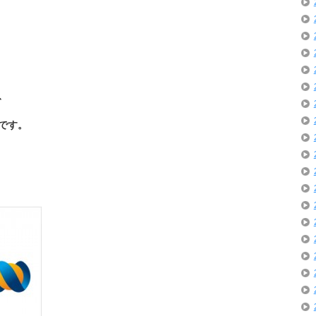
、
です。