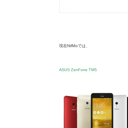
現在NifMoでは、
ASUS ZenFone TM5