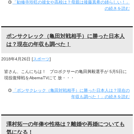
「勧修寺玲旺の彼女や高校は？母親は後藤真希の姉らしい！」
の続きを読む
ポンサクレック（亀田対戦相手）に勝った日本人
は？現在の年収も調べた！
2018年4月26日
[
スポーツ
]
皆さん、こんにちは！ プロボクサーの亀田興毅選手が 5月5日に
現役復帰戦をAbemaTVにて 放・・・
「ポンサクレック（亀田対戦相手）に勝った日本人は？現在の
年収も調べた！」の続きを読む
澤村拓一の年俸や性格は？離婚や再婚についても
気になる！