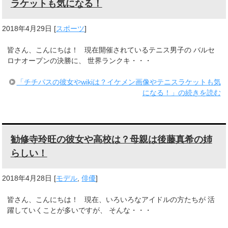
ラケットも気になる！
2018年4月29日
[
スポーツ
]
皆さん、こんにちは！ 現在開催されているテニス男子の バルセ
ロナオープンの決勝に、 世界ランクキ・・・
「チチパスの彼女やwikiは？イケメン画像やテニスラケットも気
になる！」の続きを読む
勧修寺玲旺の彼女や高校は？母親は後藤真希の姉
らしい！
2018年4月28日
[
モデル
,
俳優
]
皆さん、こんにちは！ 現在、いろいろなアイドルの方たちが 活
躍していくことが多いですが、 そんな・・・