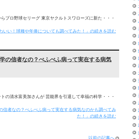
らプロ野球セリーグ 東京ヤクルトスワローズに新た・・・
かわいい！球種や年俸についても調べてみた！」の続きを読む
学の信者なの？ぺふぺふ病って実在する病気
トの清水富美加さんが 芸能界を引退して幸福の科学・・・
の信者なの？ぺふぺふ病って実在する病気なのかも調べてみ
た！」の続きを読む
以前の記事へ