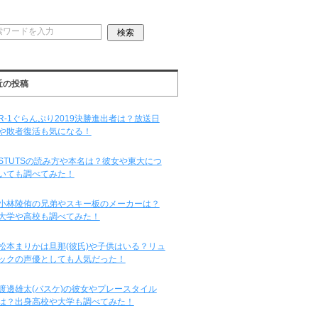
近の投稿
R-1ぐらんぷり2019決勝進出者は？放送日
や敗者復活も気になる！
STUTSの読み方や本名は？彼女や東大につ
いても調べてみた！
小林陵侑の兄弟やスキー板のメーカーは？
大学や高校も調べてみた！
松本まりかは旦那(彼氏)や子供はいる？リュ
ックの声優としても人気だった！
渡邊雄太(バスケ)の彼女やプレースタイル
は？出身高校や大学も調べてみた！