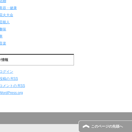
結婚
美容・健康
花火大会
芸能人
趣味
車
音楽
タ情報
ログイン
投稿の
RSS
コメントの
RSS
WordPress.org
このページの先頭へ