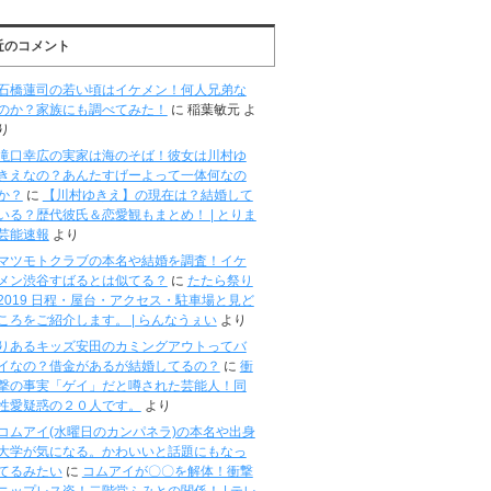
近のコメント
石橋蓮司の若い頃はイケメン！何人兄弟な
のか？家族にも調べてみた！
に
稲葉敏元
よ
り
滝口幸広の実家は海のそば！彼女は川村ゆ
きえなの？あんたすげーよって一体何なの
か？
に
【川村ゆきえ】の現在は？結婚して
いる？歴代彼氏＆恋愛観もまとめ！ | とりま
芸能速報
より
マツモトクラブの本名や結婚を調査！イケ
メン渋谷すばるとは似てる？
に
たたら祭り
2019 日程・屋台・アクセス・駐車場と見ど
ころをご紹介します。 | らんなうぇい
より
りあるキッズ安田のカミングアウトってバ
イなの？借金があるが結婚してるの？
に
衝
撃の事実「ゲイ」だと噂された芸能人！同
性愛疑惑の２０人です。
より
コムアイ(水曜日のカンパネラ)の本名や出身
大学が気になる。かわいいと話題にもなっ
てるみたい
に
コムアイが〇〇を解体！衝撃