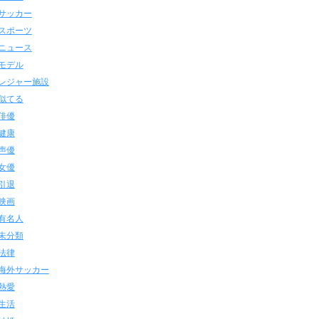
サッカー
スポーツ
ニュース
モデル
レジャー施設
似てる
俳優
健康
声優
女優
引退
映画
有名人
未分類
法律
海外サッカー
熱愛
生活