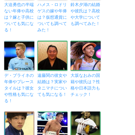
大迫勇也の半端
ハメス・ロドリ
鈴木夕湖の結婚
ない年俸や高校
ゲスの嫁や年俸
や彼氏は？高校
は？嫁と子供に
は？仮想通貨に
や大学について
ついても気にな
ついても調べて
も調べてみた！
る！
みた！
デ・ブライネの
遠藤関の彼女や
大坂なおみの国
年俸やプレース
結婚は？実家や
籍や彼氏は？性
タイルは？彼女
タニマチについ
格や日本語力も
や性格も気にな
ても気になる！
チェック！
る！