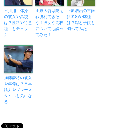
谷川翔（体操）
比嘉大吾は防衛
上原浩治の年俸
の彼女や高校
戦勝利できそ
(2018)や球種
は？性格や得意
う？彼女や高校
は？嫁と子供も
種目もチェッ
についても調べ
調べてみた！
ク！
てみた！
加藤豪将の彼女
や年俸は？日本
語力やプレース
タイルも気にな
る！