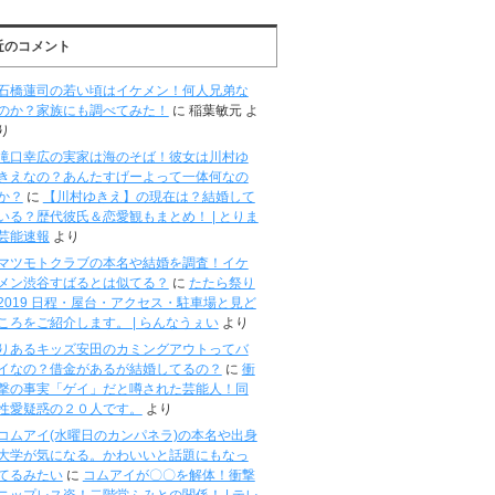
近のコメント
石橋蓮司の若い頃はイケメン！何人兄弟な
のか？家族にも調べてみた！
に
稲葉敏元
よ
り
滝口幸広の実家は海のそば！彼女は川村ゆ
きえなの？あんたすげーよって一体何なの
か？
に
【川村ゆきえ】の現在は？結婚して
いる？歴代彼氏＆恋愛観もまとめ！ | とりま
芸能速報
より
マツモトクラブの本名や結婚を調査！イケ
メン渋谷すばるとは似てる？
に
たたら祭り
2019 日程・屋台・アクセス・駐車場と見ど
ころをご紹介します。 | らんなうぇい
より
りあるキッズ安田のカミングアウトってバ
イなの？借金があるが結婚してるの？
に
衝
撃の事実「ゲイ」だと噂された芸能人！同
性愛疑惑の２０人です。
より
コムアイ(水曜日のカンパネラ)の本名や出身
大学が気になる。かわいいと話題にもなっ
てるみたい
に
コムアイが〇〇を解体！衝撃