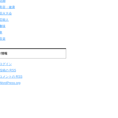
結婚
美容・健康
花火大会
芸能人
趣味
車
音楽
タ情報
ログイン
投稿の
RSS
コメントの
RSS
WordPress.org