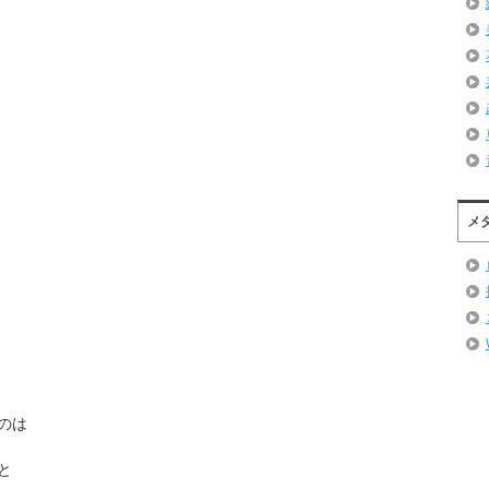
メ
のは
と