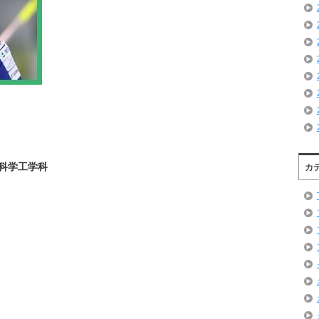
科学工学科
カ