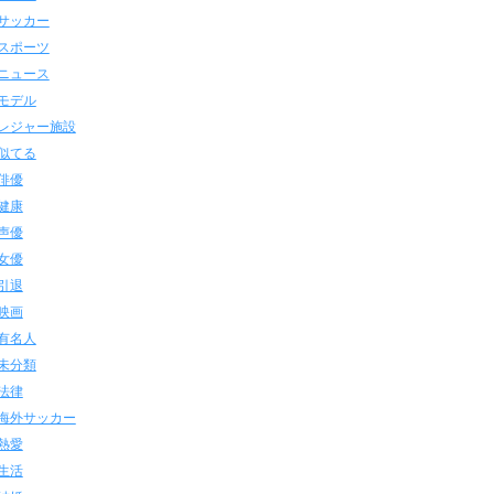
サッカー
スポーツ
ニュース
モデル
レジャー施設
似てる
俳優
健康
声優
女優
引退
映画
有名人
未分類
法律
海外サッカー
熱愛
生活