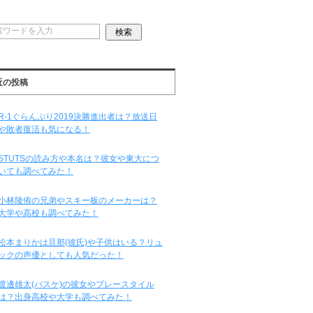
近の投稿
R-1ぐらんぷり2019決勝進出者は？放送日
や敗者復活も気になる！
STUTSの読み方や本名は？彼女や東大につ
いても調べてみた！
小林陵侑の兄弟やスキー板のメーカーは？
大学や高校も調べてみた！
松本まりかは旦那(彼氏)や子供はいる？リュ
ックの声優としても人気だった！
渡邊雄太(バスケ)の彼女やプレースタイル
は？出身高校や大学も調べてみた！