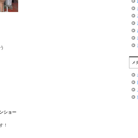
う
メ
ンショー
す！