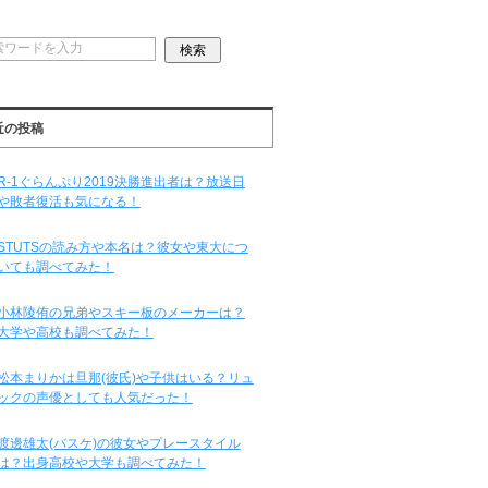
近の投稿
R-1ぐらんぷり2019決勝進出者は？放送日
や敗者復活も気になる！
STUTSの読み方や本名は？彼女や東大につ
いても調べてみた！
小林陵侑の兄弟やスキー板のメーカーは？
大学や高校も調べてみた！
松本まりかは旦那(彼氏)や子供はいる？リュ
ックの声優としても人気だった！
渡邊雄太(バスケ)の彼女やプレースタイル
は？出身高校や大学も調べてみた！