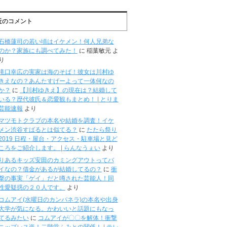
近のコメント
石橋蓮司の若い頃はイケメン！何人兄弟な
のか？家族にも調べてみた！
に
稲葉敏元
よ
り
滝口幸広の実家は海のそば！彼女は川村ゆ
きえなの？あんたすげーよって一体何なの
か？
に
【川村ゆきえ】の現在は？結婚して
いる？歴代彼氏＆恋愛観もまとめ！ | とりま
芸能速報
より
マツモトクラブの本名や結婚を調査！イケ
メン渋谷すばるとは似てる？
に
たたら祭り
2019 日程・屋台・アクセス・駐車場と見ど
ころをご紹介します。 | らんなうぇい
より
りあるキッズ安田のカミングアウトってバ
イなの？借金があるが結婚してるの？
に
衝
撃の事実「ゲイ」だと噂された芸能人！同
性愛疑惑の２０人です。
より
コムアイ(水曜日のカンパネラ)の本名や出身
大学が気になる。かわいいと話題にもなっ
てるみたい
に
コムアイが〇〇を解体！衝撃