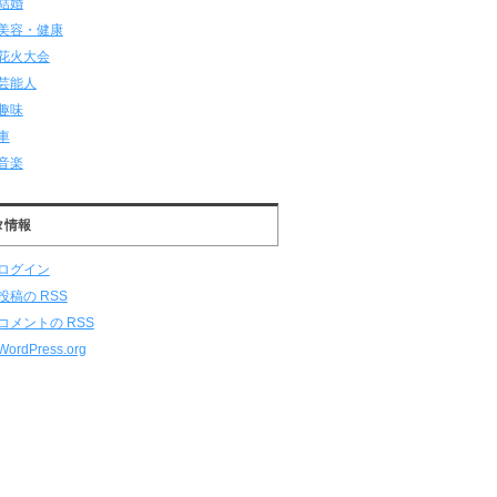
結婚
美容・健康
花火大会
芸能人
趣味
車
音楽
タ情報
ログイン
投稿の
RSS
コメントの
RSS
WordPress.org