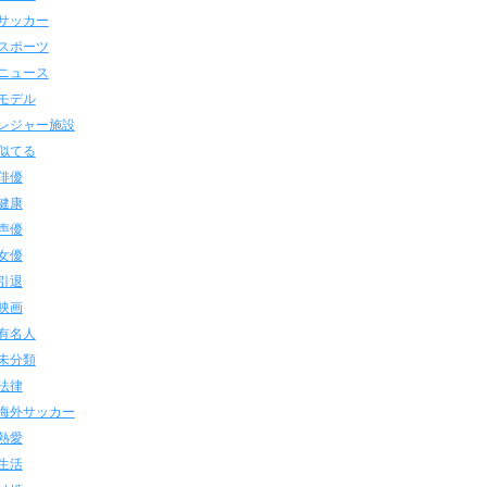
サッカー
スポーツ
ニュース
モデル
レジャー施設
似てる
俳優
健康
声優
女優
引退
映画
有名人
未分類
法律
海外サッカー
熱愛
生活