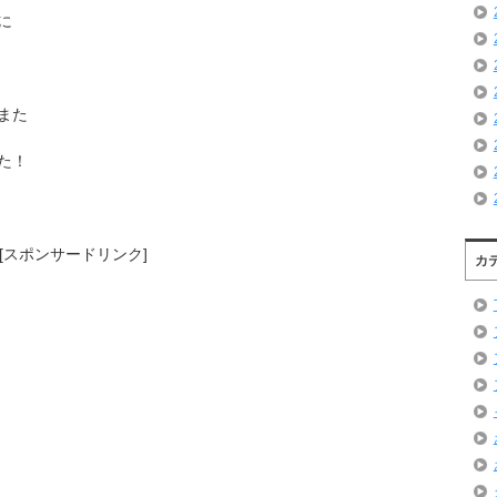
に
また
た！
[スポンサードリンク]
カ