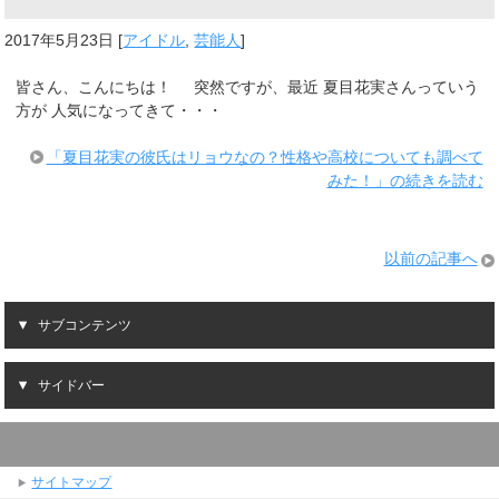
2017年5月23日
[
アイドル
,
芸能人
]
皆さん、こんにちは！ 突然ですが、最近 夏目花実さんっていう
方が 人気になってきて・・・
「夏目花実の彼氏はリョウなの？性格や高校についても調べて
みた！」の続きを読む
以前の記事へ
サブコンテンツ
サイドバー
サイトマップ