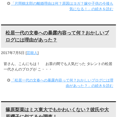
「片岡鶴太郎の離婚理由は何？原因はヨガ？嫁や子供の今後も
気になる！」の続きを読む
松居一代の文春への暴露内容って何？おかしいブ
ログには理由があった？
2017年7月5日
[
芸能人
]
皆さん、こんにちは！ お茶の間でも人気だった タレントの松居
一代さんのブログが こ・・・
「松居一代の文春への暴露内容って何？おかしいブログには理
由があった？」の続きを読む
篠原梨菜はミス東大でもかわいくない？彼氏や大
原櫻子に似てるか調査！