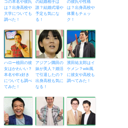
コの本名や彼氏
の結婚相手は
の彼氏や性格
は？出身高校や
誰？結婚式場や
は？出身高校や
大学についても
予定も気にな
体重もチェッ
調べた！
る！
ク！
ハロー植田の彼
アジアン隅田の
濱田祐太郎はイ
女はかわいい？
妹が美人？婚活
ケメン？wiki風
本名やB’z好き
で引退したの？
に彼女や高校も
についても調べ
出身高校も気に
調べてみた！
てみた！
なる！