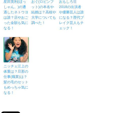
星田英利(ほっ
おぐ(ロビンフ
おもしろ荘
しゃん。)の遭
ット)の本名や
2018の出演者
遇したネトウヨ
結婚は？高校や
や優勝芸人は誰
は誰？店やおご
大学についても
になる？歴代ブ
った金額も気に
調べた！
レイク芸人もチ
なる！
ェック！
ニッチェ江上の
体重は？旦那の
仕事(職業)は？
髪の毛のセット
もめっちゃ気に
なる！