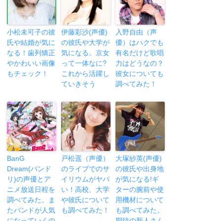
小松未可子の彼
伊藤彩沙(声優)
入野自由（声
氏や結婚が気に
の彼氏や大学が
優）はハクでも
なる！歯列矯正
気になる。京女
有名だけど歌唱
やかわいい画像
って一体なに?
力はどうなの？
もチェック！
これから活躍し
彼女についても
ていきそう
調べてみた！
BanG
戸松遥（声優）
大塚紗英(声優)
Dream(バンド
のライブでのサ
の彼氏や出身地
リ)の声優とア
イリウムがヤバ
が気になる!ギ
ニメ放送日程を
い！高校、大学
ターの腕前や使
調べてみた。ま
や彼氏について
用機材について
たバンドが人気
も調べてみた！
も調べてみた。
になっていくの
期待の新人さん