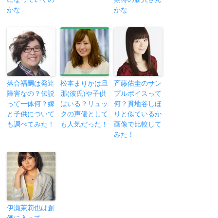
かな
かな
落合福嗣は発達
松本まりかは旦
斉藤佑圭のサン
障害なの？伝説
那(彼氏)や子供
プルボイスって
って一体何？嫁
はいる？リュッ
何？貫地谷しほ
と子供について
クの声優として
りと似ているか
も調べてみた！
も人気だった！
画像で比較して
みた！
伊瀬茉莉也は創
価に入って