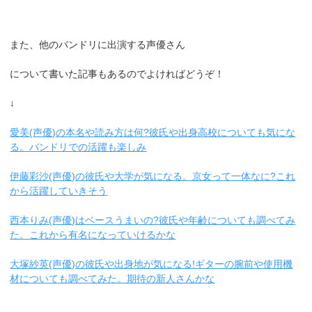
また、他のバンドリに出演する声優さん
について書いた記事もあるのでよければどうぞ！
↓
愛美(声優)の本名や読み方は何?彼氏や出身高校についても気にな
る。バンドリでの活躍も楽しみ
伊藤彩沙(声優)の彼氏や大学が気になる。京女って一体なに?これ
から活躍していきそう
西本りみ(声優)はベースうまいの?彼氏や年齢についても調べてみ
た。これから有名になっていけるかな
大塚紗英(声優)の彼氏や出身地が気になる!ギターの腕前や使用機
材についても調べてみた。期待の新人さんかな