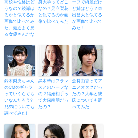
高校や性格はど
身大学ってどこ
ーフで綺麗だけ
うなの？綾瀬は
なの？足立梨花
ど姉はどう？東
るかと似てるか
と似てるのか画
出昌大と似てる
画像で比べてみ
像で比べてみた
か画像で比べて
た。最近よく見
みた！
る女優さんだな
鈴木梨央ちゃん
黒木華はフラン
倉持由香ってア
のCMのギャラ
スとのハーフな
ニメオタクだっ
っていくらぐら
の？結婚相手っ
たの？大学と彼
いなんだろう?
て大森南朋だっ
氏についても調
兄弟についても
たの？
べてみた
調べてみた!