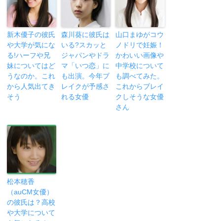
新木優子の彼氏
森川葵に彼氏は
山口まゆがコウ
や大学が気にな
いる?スカッと
ノドリで妊娠！
る!ハーフや兄
ジャパンやドラ
かわいい画像や
妹についてはど
マ「いつ恋」に
中学校について
うなのか。これ
も出演。今年ブ
も調べてみた。
から人気出てき
レイクが予感さ
これからブレイ
そう
れる女優
クしそうな女優
さん
松本穂香
（auCM女優）
の彼氏は？高校
や大学について