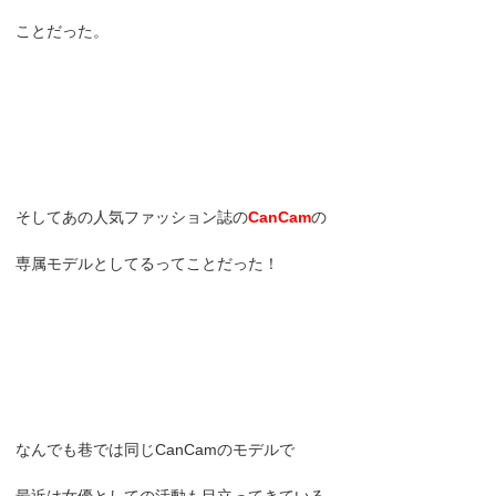
ことだった。
そしてあの人気ファッション誌の
CanCam
の
専属モデルとしてるってことだった！
なんでも巷では同じCanCamのモデルで
最近は女優としての活動も目立ってきている