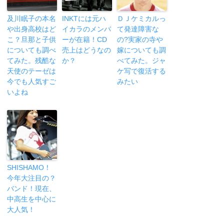
及川眠子の本名
INKTには元ハ
ＤＪケミカルっ
や出身高校はど
イカラのメンバ
て発達障害な
こ？旦那と子供
ーが在籍！CD
の?実家の寺や
についても調べ
売上はどうなの
嫁についても調
てみた。残酷な
か？
べてみた。ジャ
天使のテーゼは
ケ写で復活する
今でも人気すご
みたい
いよね
SHISHAMO！
今年大注目の？
バンド！現在、
中高生を中心に
大人気！