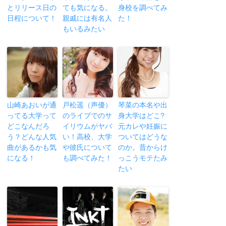
とリリース日の
ても気になる。
身校を調べてみ
日程について！
親戚には有名人
た！
もいるみたい
山崎あおいが通
戸松遥（声優）
琴菜の本名や出
ってる大学って
のライブでのサ
身大学はどこ?
どこなんだろ
イリウムがヤバ
元カレや妊娠に
う？どんな人気
い！高校、大学
ついてはどうな
曲があるかも気
や彼氏について
のか。昔からけ
になる！
も調べてみた！
っこうモテたみ
たい