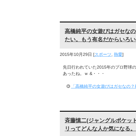
高橋純平の女遊びはガセなの
たい。もう有名だからいろい
2015年10月29日
[
スポーツ
,
熱愛
]
先日行われていた2015年のプロ野球
あったね。ｗ &・・・
「高橋純平の女遊びはガセなの？
斉藤慎二(ジャングルポケッ
リってどんな人か気になる。