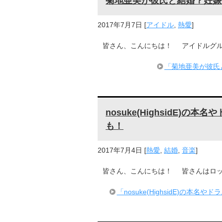
菊地亜美が彼氏と結婚？妊娠
2017年7月7日
[
アイドル
,
熱愛
]
皆さん、こんにちは！ アイドルグル
「菊地亜美が彼氏
nosuke(HighsidE)の
も！
2017年7月4日
[
熱愛
,
結婚
,
音楽
]
皆さん、こんにちは！ 皆さんはロックバ
「nosuke(HighsidE)の本