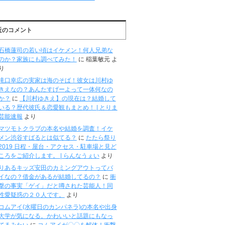
近のコメント
石橋蓮司の若い頃はイケメン！何人兄弟な
のか？家族にも調べてみた！
に
稲葉敏元
よ
り
滝口幸広の実家は海のそば！彼女は川村ゆ
きえなの？あんたすげーよって一体何なの
か？
に
【川村ゆきえ】の現在は？結婚して
いる？歴代彼氏＆恋愛観もまとめ！ | とりま
芸能速報
より
マツモトクラブの本名や結婚を調査！イケ
メン渋谷すばるとは似てる？
に
たたら祭り
2019 日程・屋台・アクセス・駐車場と見ど
ころをご紹介します。 | らんなうぇい
より
りあるキッズ安田のカミングアウトってバ
イなの？借金があるが結婚してるの？
に
衝
撃の事実「ゲイ」だと噂された芸能人！同
性愛疑惑の２０人です。
より
コムアイ(水曜日のカンパネラ)の本名や出身
大学が気になる。かわいいと話題にもなっ