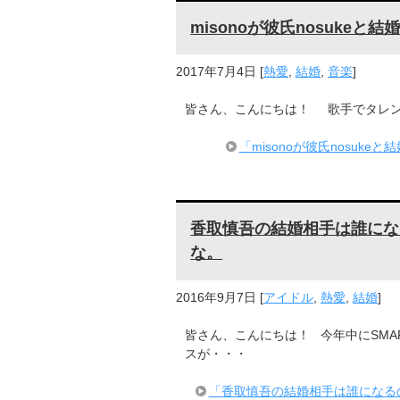
misonoが彼氏nosuke
2017年7月4日
[
熱愛
,
結婚
,
音楽
]
皆さん、こんにちは！ 歌手でタレント
「misonoが彼氏nosu
香取慎吾の結婚相手は誰にな
な。
2016年9月7日
[
アイドル
,
熱愛
,
結婚
]
皆さん、こんにちは！ 今年中にSMA
スが・・・
「香取慎吾の結婚相手は誰になる