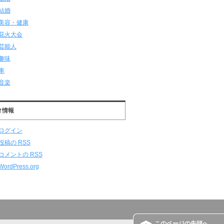
結婚
美容・健康
花火大会
芸能人
趣味
車
音楽
タ情報
ログイン
投稿の
RSS
コメントの
RSS
WordPress.org
このページの先頭へ