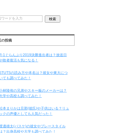
近の投稿
R-1ぐらんぷり2019決勝進出者は？放送日
や敗者復活も気になる！
STUTSの読み方や本名は？彼女や東大につ
いても調べてみた！
小林陵侑の兄弟やスキー板のメーカーは？
大学や高校も調べてみた！
松本まりかは旦那(彼氏)や子供はいる？リュ
ックの声優としても人気だった！
渡邊雄太(バスケ)の彼女やプレースタイル
は？出身高校や大学も調べてみた！