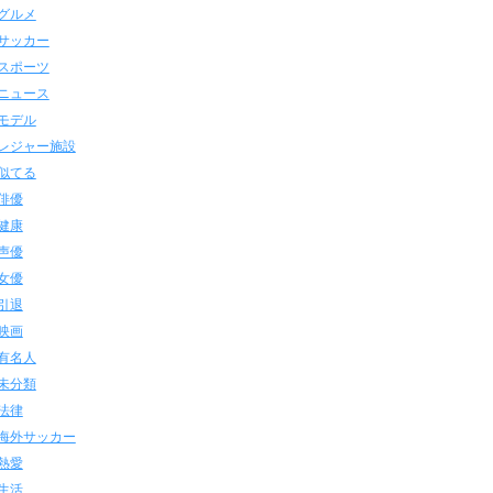
グルメ
サッカー
スポーツ
ニュース
モデル
レジャー施設
似てる
俳優
健康
声優
女優
引退
映画
有名人
未分類
法律
海外サッカー
熱愛
生活