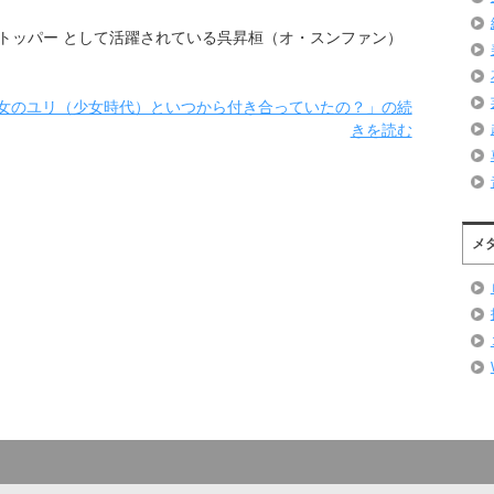
トッパー として活躍されている呉昇桓（オ・スンファン）
女のユリ（少女時代）といつから付き合っていたの？」の続
きを読む
メ