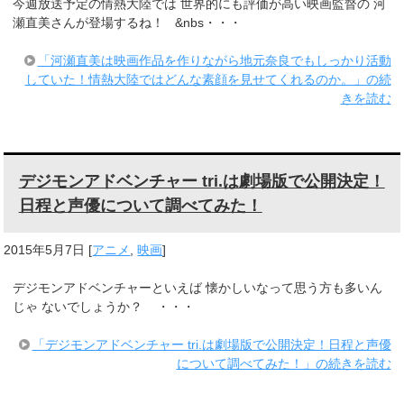
今週放送予定の情熱大陸では 世界的にも評価が高い映画監督の 河
瀬直美さんが登場するね！ &nbs・・・
「河瀬直美は映画作品を作りながら地元奈良でもしっかり活動
していた！情熱大陸ではどんな素顔を見せてくれるのか。」の続
きを読む
デジモンアドベンチャー tri.は劇場版で公開決定！
日程と声優について調べてみた！
2015年5月7日
[
アニメ
,
映画
]
デジモンアドベンチャーといえば 懐かしいなって思う方も多いん
じゃ ないでしょうか？ ・・・
「デジモンアドベンチャー tri.は劇場版で公開決定！日程と声優
について調べてみた！」の続きを読む