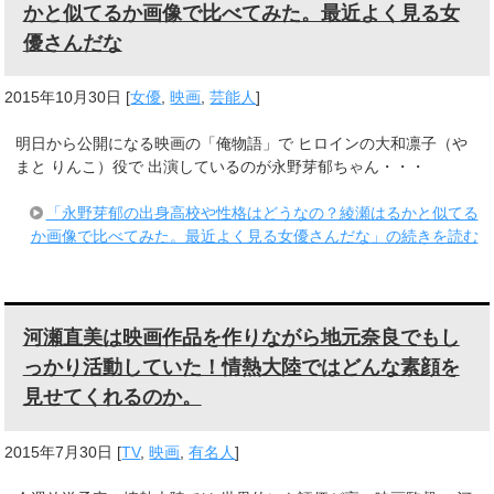
かと似てるか画像で比べてみた。最近よく見る女
優さんだな
2015年10月30日
[
女優
,
映画
,
芸能人
]
明日から公開になる映画の「俺物語」で ヒロインの大和凛子（や
まと りんこ）役で 出演しているのが永野芽郁ちゃん・・・
「永野芽郁の出身高校や性格はどうなの？綾瀬はるかと似てる
か画像で比べてみた。最近よく見る女優さんだな」の続きを読む
河瀬直美は映画作品を作りながら地元奈良でもし
っかり活動していた！情熱大陸ではどんな素顔を
見せてくれるのか。
2015年7月30日
[
TV
,
映画
,
有名人
]